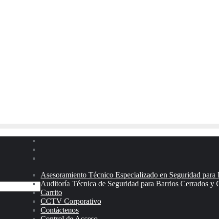
Asesoramiento Técnico Especializado en Seguridad para P
Auditoría Técnica de Seguridad para Barrios Cerrados y 
Carrito
CCTV Corporativo
Contáctenos
Control de Acceso