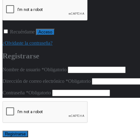
Recuérdame
Acceso
¿Olvidaste la contraseña?
Registrarse
Nombre de usuario
*
Obligatorio
Dirección de correo electrónico
*
Obligatorio
Contraseña
*
Obligatorio
Registrarse